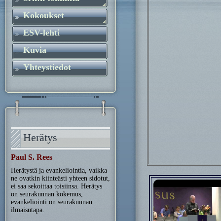
Kokoukset
ESV-lehti
Kuvia
Yhteystiedot
Herätys
Paul S. Rees
Herätystä ja evankeliointia, vaikka
ne ovatkin kiinteästi yhteen sidotut,
ei saa sekoittaa toisiinsa. Herätys
on seurakunnan kokemus,
evankeliointi on seurakunnan
ilmaisutapa.