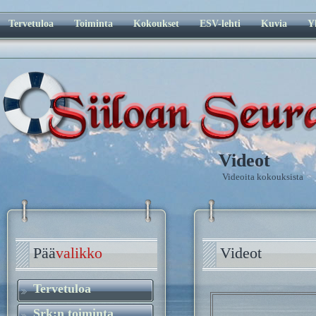
Tervetuloa
Toiminta
Kokoukset
ESV-lehti
Kuvia
Y
Videot
Videoita kokouksista
Pää
valikko
Videot
Tervetuloa
Srk:n toiminta