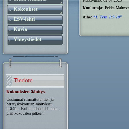
Keskiviikko 02.07.2025
Kuuluttaja:
Pekka Malmst
Kokoukset
Aihe:
“1. Tess. 1:9-10”
ESV-lehti
Kuvia
Yhteystiedot
Tiedote
Kokouksien äänitys
Uusimmat raamattutuntien ja
herätyskokousten äänitykset
lisätään sivulle mahdollisimman
pian kokousten jälkeen!