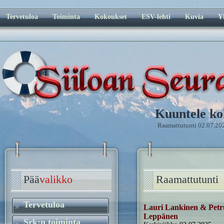
Tervetuloa
Toiminta
Kokoukset
ESV-lehti
Kuvia
Y
Kuuntele ko
Raamattutunti 02.07.20
Pää
valikko
Raamattutunti
Tervetuloa
Lauri Lankinen & Petr
Leppänen
Srk:n toiminta