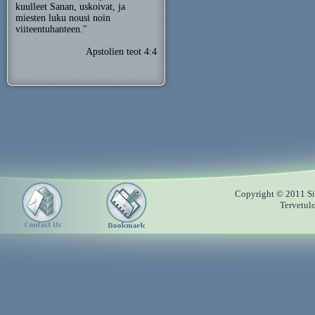
kuulleet Sanan, uskoivat, ja
miesten luku nousi noin
viiteentuhanteen."
Apstolien teot 4:4
Copyright © 2011 Sii
Tervetul