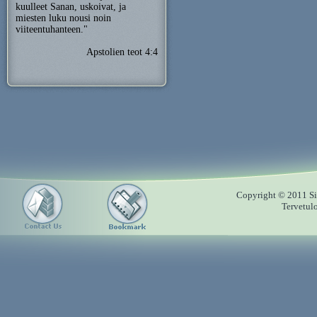
kuulleet Sanan, uskoivat, ja
miesten luku nousi noin
viiteentuhanteen."
Apstolien teot 4:4
Copyright © 2011 Sii
Tervetul