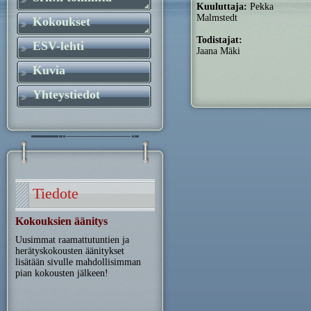
Kuuluttaja:
Pekka
Malmstedt
Kokoukset
Todistajat:
ESV-lehti
Jaana Mäki
Kuvia
Yhteystiedot
Tiedote
Kokouksien äänitys
Uusimmat raamattutuntien ja
herätyskokousten äänitykset
lisätään sivulle mahdollisimman
pian kokousten jälkeen!