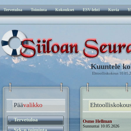
Tervetuloa
Toiminta
Kokoukset
ESV-lehti
Kuvia
Y
Kuuntele ko
Ehtoolliskokous 10.05.
Pää
valikko
Ehtoolliskokou
Tervetuloa
Osmo Hellman
Sunnuntai 10.05.2026
Srk:n toiminta