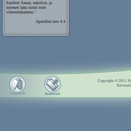
kuulleet Sanan, uskoivat, ja
miesten luku nousi noin
viiteentuhanteen."
Apstolien teot 4:4
Copyright © 2011 Sii
Tervetul