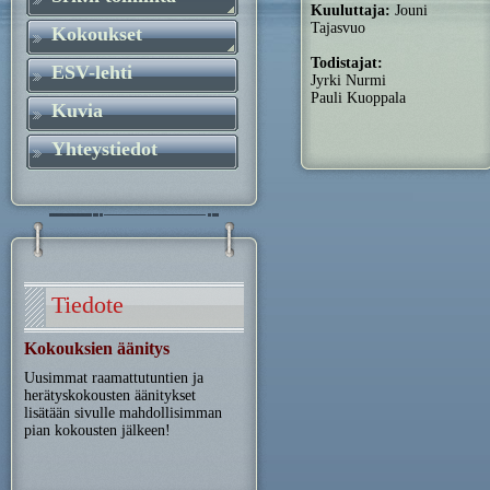
Kuuluttaja:
Jouni
Tajasvuo
Kokoukset
Todistajat:
ESV-lehti
Jyrki Nurmi
Pauli Kuoppala
Kuvia
Yhteystiedot
Tiedote
Kokouksien äänitys
Uusimmat raamattutuntien ja
herätyskokousten äänitykset
lisätään sivulle mahdollisimman
pian kokousten jälkeen!