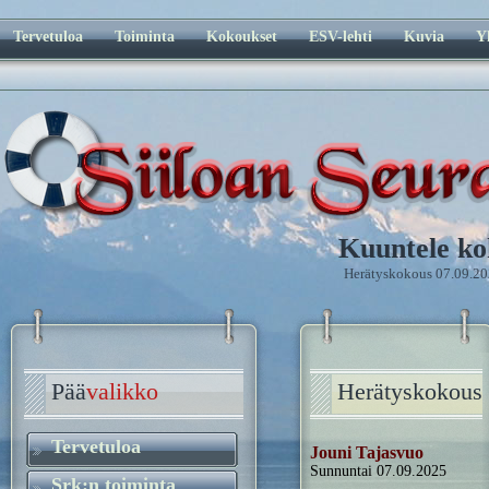
Tervetuloa
Toiminta
Kokoukset
ESV-lehti
Kuvia
Y
Kuuntele ko
Herätyskokous 07.09.2
Pää
valikko
Herätyskokous
Tervetuloa
Jouni Tajasvuo
Sunnuntai 07.09.2025
Srk:n toiminta